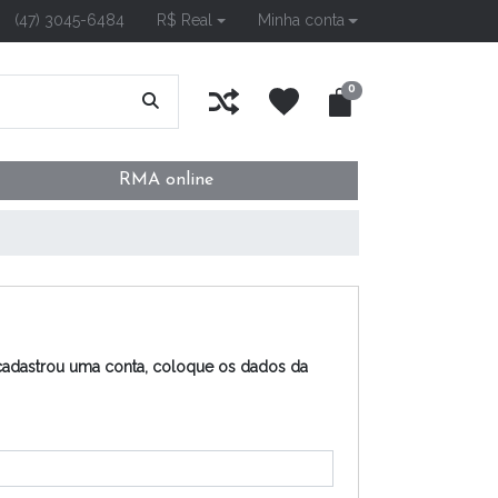
(47) 3045-6484
R$ Real
Minha conta
0
RMA online
cadastrou uma conta, coloque os dados da