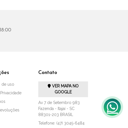
18:00
ções
Contato
 de uso
VER MAPA NO
GOOGLE
 Privacidade
mos
Av 7 de Setembro 983
Fazenda - Itajaí - SC
Devoluções
88301-203 BRASIL
Telefone: (47) 3045-6484