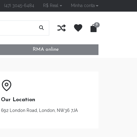
(47) 3045-6484
R$ Real
Minha conta
0
RMA online
Our Location
692 London Road, London, NW36 7JA