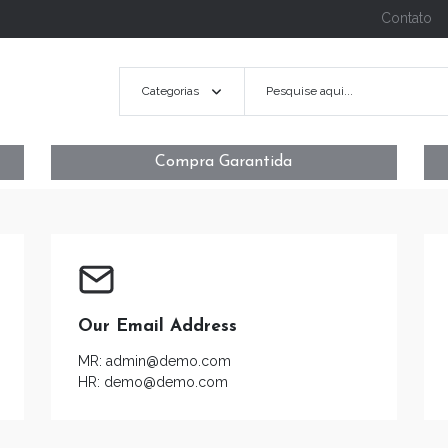
Contato
Categorias
Compra Garantida
Our Email Address
MR: admin@demo.com
HR: demo@demo.com