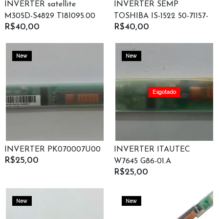
INVERTER satellite
INVERTER SEMP
M305D-S4829 T18I095.00
TOSHIBA IS-1522 50-71157-
R$40,00
R$40,00
LF
02
New
New
Esgotado
INVERTER PK070007U00
INVERTER ITAUTEC
R$25,00
W7645 G86-01.A
R$25,00
New
New