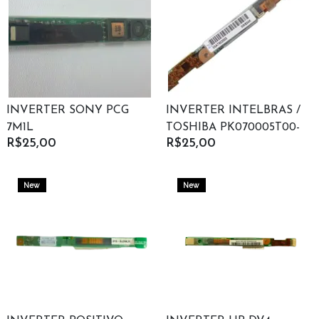
INVERTER SONY PCG
INVERTER INTELBRAS /
7M1L
TOSHIBA PK070005T00-
R$25,00
R$25,00
A00
New
New