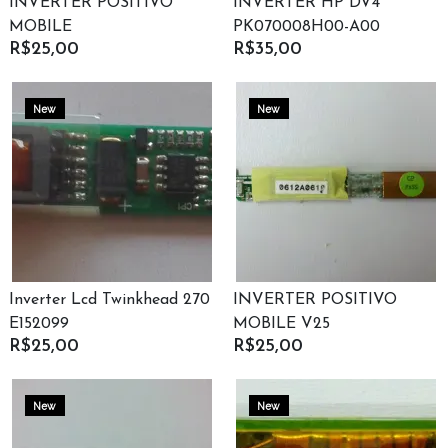
INVERTER POSITIVO
INVERTER HP DV4
MOBILE
PK070008H00-A00
R$25,00
R$35,00
New
New
Inverter Lcd Twinkhead 270
INVERTER POSITIVO
E152099
MOBILE V25
R$25,00
R$25,00
New
New