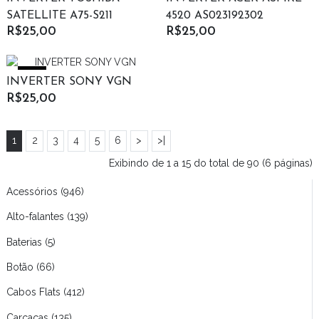
SATELLITE A75-S211
4520 AS023192302
R$25,00
R$25,00
New
INVERTER SONY VGN
R$25,00
1
2
3
4
5
6
>
>|
Exibindo de 1 a 15 do total de 90 (6 páginas)
Acessórios (946)
Alto-falantes (139)
Baterias (5)
Botão (66)
Cabos Flats (412)
Carcaças (135)