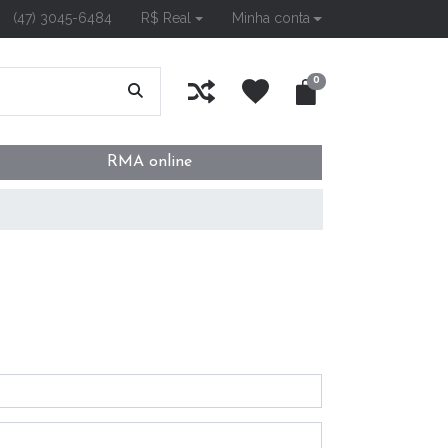
(47) 3045-6484
R$ Real
Minha conta
0
RMA online