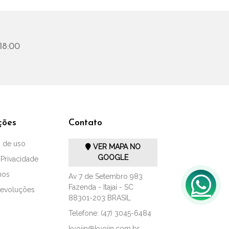
18:00
ções
Contato
 de uso
VER MAPA NO
GOOGLE
 Privacidade
mos
Av 7 de Setembro 983
Fazenda - Itajaí - SC
Devoluções
88301-203 BRASIL
Telefone: (47) 3045-6484
kyojin@kyojin.com.br