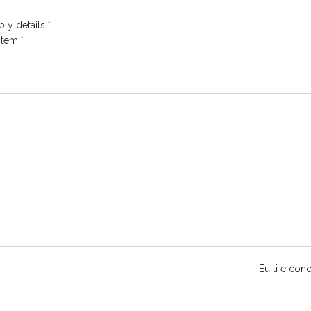
ply details
Item
Eu li e co