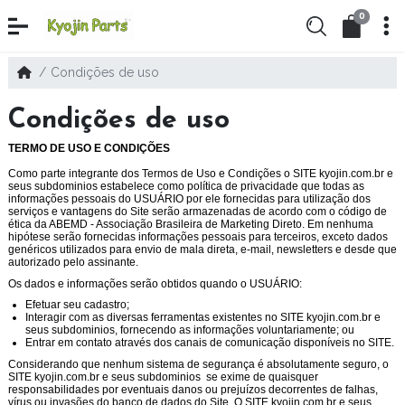
0
Condições de uso
Condições de uso
TERMO DE USO E CONDIÇÕES
Como parte integrante dos Termos de Uso e Condições o SITE
kyojin.com.br
e
seus subdominios estabelece como política de privacidade que todas as
informações pessoais do USUÁRIO por ele fornecidas para utilização dos
serviços e vantagens do Site serão armazenadas de acordo com o código de
ética da ABEMD - Associação Brasileira de Marketing Direto. Em nenhuma
hipótese serão fornecidas informações pessoais para terceiros, exceto dados
genéricos utilizados para envio de mala direta, e-mail, newsletters e desde que
autorizado pelo assinante.
Os dados e informações serão obtidos quando o USUÁRIO:
Efetuar seu cadastro;
Interagir com as diversas ferramentas existentes no SITE
kyojin.com.br
e
seus subdominios
, fornecendo as informações voluntariamente; ou
Entrar em contato através dos canais de comunicação disponíveis no SITE.
Considerando que nenhum sistema de segurança é absolutamente seguro, o
SITE
kyojin.com.br
e seus subdominios
se exime de quaisquer
responsabilidades por eventuais danos ou prejuízos decorrentes de falhas,
vírus ou invasões do banco de dados do Site. O SITE
kyojin.com.br
e seus