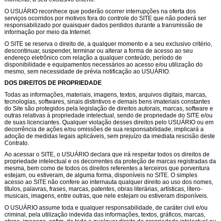
O USUÁRIO reconhece que poderão ocorrer interrupções na oferta dos
serviços ocorridos por motivos fora do controle do SITE que não poderá ser
responsabilizado por quaisquer dados perdidos durante a transmissão de
informação por meio da Internet.
O SITE se reserva o direito de, a qualquer momento e a seu exclusivo critério,
descontinuar, suspender, terminar ou alterar a forma de acesso ao seu
endereço eletrônico com relação a qualquer conteúdo, período de
disponibilidade e equipamentos necessários ao acesso e/ou utilização do
mesmo, sem necessidade de prévia notificação ao USUÁRIO.
DOS DIREITOS DE PROPRIEDADE
Todas as informações, materiais, imagens, textos, arquivos digitais, marcas,
tecnologias, softwares, sinais distintivos e demais bens imateriais constantes
do Site são protegidos pela legislação de direitos autorais, marcas, software e
outras relativas à propriedade intelectual, sendo de propriedade do SITE e/ou
de suas licenciantes. Qualquer violação desses direitos pelo USUÁRIO ou em
decorrência de ações e/ou omissões de sua responsabilidade, implicará a
adoção de medidas legais aplicáveis, sem prejuízo da imediata rescisão deste
Contrato.
Ao acessar o SITE, o USUÁRIO declara que irá respeitar todos os direitos de
propriedade intelectual e os decorrentes da proteção de marcas registradas da
mesma, bem como de todos os direitos referentes a terceiros que porventura
estejam, ou estiveram, de alguma forma, disponíveis no SITE. O simples
acesso ao SITE não confere ao internauta qualquer direito ao uso dos nomes,
títulos, palavras, frases, marcas, patentes, obras literárias, artísticas, lítero-
musicais, imagens, entre outras, que nele estejam ou estiveram disponíveis.
O USUÁRIO assume toda e qualquer responsabilidade, de caráter civil e/ou
criminal, pela utilização indevida das informações, textos, gráficos, marcas,