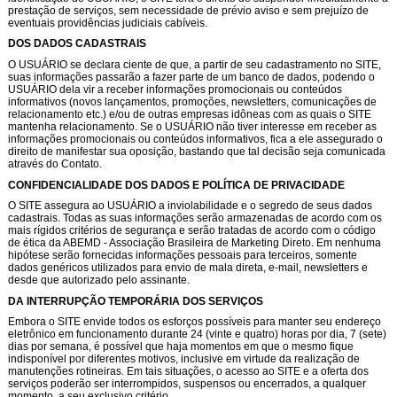
prestação de serviços, sem necessidade de prévio aviso e sem prejuízo de
eventuais providências judiciais cabíveis.
DOS DADOS CADASTRAIS
O USUÁRIO se declara ciente de que, a partir de seu cadastramento no SITE,
suas informações passarão a fazer parte de um banco de dados, podendo o
USUÁRIO dela vir a receber informações promocionais ou conteúdos
informativos (novos lançamentos, promoções, newsletters, comunicações de
relacionamento etc.) e/ou de outras empresas idôneas com as quais o SITE
mantenha relacionamento. Se o USUÁRIO não tiver interesse em receber as
informações promocionais ou conteúdos informativos, fica a ele assegurado o
direito de manifestar sua oposição, bastando que tal decisão seja comunicada
através do Contato.
CONFIDENCIALIDADE DOS DADOS E POLÍTICA DE PRIVACIDADE
O SITE assegura ao USUÁRIO a inviolabilidade e o segredo de seus dados
cadastrais. Todas as suas informações serão armazenadas de acordo com os
mais rígidos critérios de segurança e serão tratadas de acordo com o código
de ética da ABEMD - Associação Brasileira de Marketing Direto. Em nenhuma
hipótese serão fornecidas informações pessoais para terceiros, somente
dados genéricos utilizados para envio de mala direta, e-mail, newsletters e
desde que autorizado pelo assinante.
DA INTERRUPÇÃO TEMPORÁRIA DOS SERVIÇOS
Embora o SITE envide todos os esforços possíveis para manter seu endereço
eletrônico em funcionamento durante 24 (vinte e quatro) horas por dia, 7 (sete)
dias por semana, é possível que haja momentos em que o mesmo fique
indisponível por diferentes motivos, inclusive em virtude da realização de
manutenções rotineiras. Em tais situações, o acesso ao SITE e a oferta dos
serviços poderão ser interrompidos, suspensos ou encerrados, a qualquer
momento, a seu exclusivo critério.