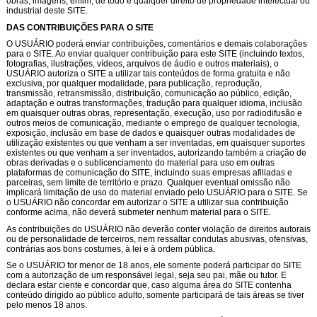
obras, imagens, enfim, de todo e qualquer direito de propriedade intelectual ou
industrial deste SITE.
DAS CONTRIBUIÇÕES PARA O SITE
O USUÁRIO poderá enviar contribuições, comentários e demais colaborações
para o SITE. Ao enviar qualquer contribuição para este SITE (incluindo textos,
fotografias, ilustrações, vídeos, arquivos de áudio e outros materiais), o
USUÁRIO autoriza o SITE a utilizar tais conteúdos de forma gratuita e não
exclusiva, por qualquer modalidade, para publicação, reprodução,
transmissão, retransmissão, distribuição, comunicação ao público, edição,
adaptação e outras transformações, tradução para qualquer idioma, inclusão
em quaisquer outras obras, representação, execução, uso por radiodifusão e
outros meios de comunicação, mediante o emprego de qualquer tecnologia,
exposição, inclusão em base de dados e quaisquer outras modalidades de
utilização existentes ou que venham a ser inventadas, em quaisquer suportes
existentes ou que venham a ser inventados, autorizando também a criação de
obras derivadas e o sublicenciamento do material para uso em outras
plataformas de comunicação do SITE, incluindo suas empresas afiliadas e
parceiras, sem limite de território e prazo. Qualquer eventual omissão não
implicará limitação de uso do material enviado pelo USUÁRIO para o SITE. Se
o USUÁRIO não concordar em autorizar o SITE a utilizar sua contribuição
conforme acima, não deverá submeter nenhum material para o SITE.
As contribuições do USUÁRIO não deverão conter violação de direitos autorais
ou de personalidade de terceiros, nem ressaltar condutas abusivas, ofensivas,
contrárias aos bons costumes, à lei e à ordem pública.
Se o USUÁRIO for menor de 18 anos, ele somente poderá participar do SITE
com a autorização de um responsável legal, seja seu pai, mãe ou tutor. E
declara estar ciente e concordar que, caso alguma área do SITE contenha
conteúdo dirigido ao público adulto, somente participará de tais áreas se tiver
pelo menos 18 anos.