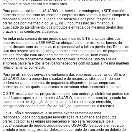
tenham que navegar em diferentes sites.
Para poder propiciar ao USUÁRIO tais serviços e vantagens, o SITE mantém
parceria comercial com as principais empresas dos setores, a quem compete a
responsabilidade pela qualidade dos serviços e dos produtos por elas
oferecidos por intermédio do SITE, incluindo, mas não se limitando, a
qualidade do atendimento, dos produtos e entrega dos mesmos dentro dos
prazos e nas condições ajustados.
Ao optar pela compra de um produto por meio do SITE junto aos sites das
empresas parceiras, o USUÁRIO se obrigará a honrar os exatos termos do
ajuste firmado com as mesmas (é recomendável a leitura prévia dos Termos de
Uso dos respectivos sites), obrigando-se a respeitar os prazos de pagamentos
e/ou de rescisão e/ou arrependimento, na forma da lei, bem como
concordando tacitamente com os respectivos Termos de Uso do site da
empresa parceira e dos terceiros fornecedores com os quais a mesma mantém
relacionamento comercial.
Para se utilizar dos serviços e vantagens das empresas parceiras do SITE, o
USUÁRIO deverá preencher o cadastro do respectivo site, a partir do que
poderá se valer dos meios de pagamento disponíveis pelas empresas
parceiras com os quais as mesmas mantenham relacionamento comercial.
O SITE ressalta que os preços exibidos em seu endereço eletrônico podem ser
modificados após a compra pelo USUÁRIO, em sede de exceção, quando há
evidente erro de digitação de preço do produto ou serviço oferecido,
configurando evidente prejuízo ao SITE, seus parceiros ou a terceiros.
O SITE não é responsável e se exime expressamente de toda
responsabilidade por qualquer reivindicação relacionada aos produtos
oferecidos por suas empresas parceiras e não será responsável pela
troca/reparação do produto adquirido pelo USUÁRIO. Se após a entrega do
produto o mesmo apresentar defeitos (decorrente do transporte ou defeito de