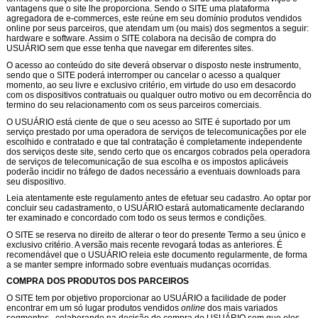
vantagens que o site lhe proporciona. Sendo o SITE uma plataforma
agregadora de e-commerces, este reúne em seu domínio produtos vendidos
online por seus parceiros, que atendam um (ou mais) dos segmentos a seguir:
hardware e software. Assim o SITE colabora na decisão de compra do
USUÁRIO sem que esse tenha que navegar em diferentes sites.
O acesso ao conteúdo do site deverá observar o disposto neste instrumento,
sendo que o SITE poderá interromper ou cancelar o acesso a qualquer
momento, ao seu livre e exclusivo critério, em virtude do uso em desacordo
com os dispositivos contratuais ou qualquer outro motivo ou em decorrência do
termino do seu relacionamento com os seus parceiros comerciais.
O USUÁRIO está ciente de que o seu acesso ao SITE é suportado por um
serviço prestado por uma operadora de serviços de telecomunicações por ele
escolhido e contratado e que tal contratação é completamente independente
dos serviços deste site, sendo certo que os encargos cobrados pela operadora
de serviços de telecomunicação de sua escolha e os impostos aplicáveis
poderão incidir no tráfego de dados necessário a eventuais downloads para
seu dispositivo.
Leia atentamente este regulamento antes de efetuar seu cadastro. Ao optar por
concluir seu cadastramento, o USUÁRIO estará automaticamente declarando
ter examinado e concordado com todo os seus termos e condições.
O SITE se reserva no direito de alterar o teor do presente Termo a seu único e
exclusivo critério. A versão mais recente revogará todas as anteriores. É
recomendável que o USUÁRIO releia este documento regularmente, de forma
a se manter sempre informado sobre eventuais mudanças ocorridas.
COMPRA DOS PRODUTOS DOS PARCEIROS
O SITE tem por objetivo proporcionar ao USUÁRIO a facilidade de poder
encontrar em um só lugar produtos vendidos
online
dos mais variados
segmentos, colaborando na decisão de compra do USUÁRIO sem que eles