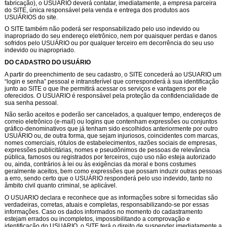
fabricação), o USUÁRIO deverá contatar, imediatamente, a empresa parceira
do SITE, única responsável pela venda e entrega dos produtos aos
USUÁRIOS do site.
O SITE também não poderá ser responsabilizado pelo uso indevido ou
inapropriado do seu endereço eletrônico, nem por quaisquer perdas e danos
sofridos pelo USUÁRIO ou por qualquer terceiro em decorrência do seu uso
indevido ou inapropriado.
DO CADASTRO DO USUÁRIO
A partir do preenchimento de seu cadastro, o SITE concederá ao USUARIO um
“login e senha” pessoal e intransferível que corresponderá à sua identificação
junto ao SITE o que lhe permitirá acessar os serviços e vantagens por ele
oferecidos. O USUARIO é responsável pela proteção da confidencialidade de
sua senha pessoal.
Não serão aceitos e poderão ser cancelados, a qualquer tempo, endereços de
correio eletrônico (e-mail) ou logins que contenham expressões ou conjuntos
gráfico-denominativos que já tenham sido escolhidos anteriormente por outro
USUÁRIO ou, de outra forma, que sejam injuriosos, coincidentes com marcas,
nomes comerciais, rótulos de estabelecimentos, razões sociais de empresas,
expressões publicitárias, nomes e pseudônimos de pessoas de relevância
pública, famosos ou registrados por terceiros, cujo uso não esteja autorizado
ou, ainda, contrários à lei ou às exigências da moral e bons costumes
geralmente aceitos, bem como expressões que possam induzir outras pessoas
a erro, sendo certo que o USUÁRIO responderá pelo uso indevido, tanto no
âmbito civil quanto criminal, se aplicável.
O USUARIO declara e reconhece que as informações sobre si fornecidas são
verdadeiras, corretas, atuais e completas, responsabilizando-se por essas
informações. Caso os dados informados no momento do cadastramento
estejam errados ou incompletos, impossibilitando a comprovação e
identificação do USUARIO, o SITE terá o direito de suspender imediatamente a