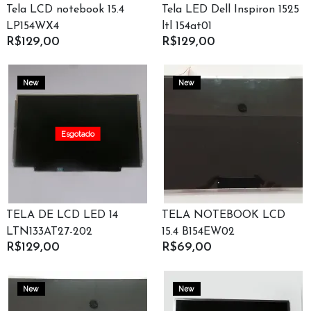
Tela LCD notebook 15.4
Tela LED Dell Inspiron 1525
LP154WX4
ltl 154at01
R$129,00
R$129,00
New
New
Esgotado
TELA DE LCD LED 14
TELA NOTEBOOK LCD
LTN133AT27-202
15.4 B154EW02
R$129,00
R$69,00
New
New