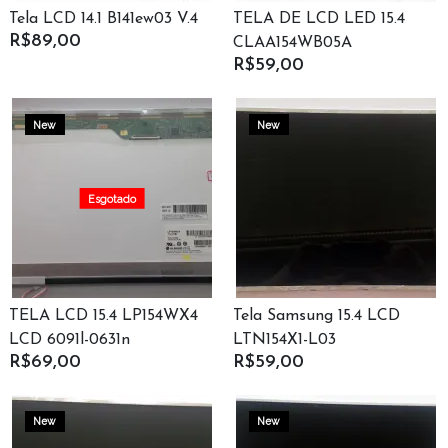
Tela LCD 14.1 B141ew03 V.4
TELA DE LCD LED 15.4
R$89,00
CLAA154WB05A
R$59,00
New
New
Esgotado
TELA LCD 15.4 LP154WX4
Tela Samsung 15.4 LCD
LCD 6091l-0631n
LTN154X1-L03
R$69,00
R$59,00
New
New