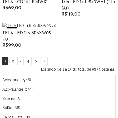
TELA LCD 14 LP141WX1
Tela LED 14 LP140WH1 (TL)
R$69,00
(A1)
R$119,00
New
TELA LED 11.6 B116XW05
v.0
R$99,00
1
2
3
4
>
>|
Exibindo de 1 a 15 do total de 59 (4 páginas)
Acessórios (946)
Alto-falantes (139)
Baterias (5)
Botão (66)
Cabos Flats (412)