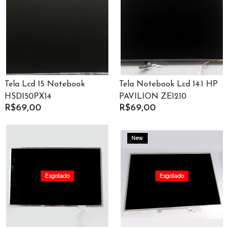
Tela Lcd 15 Notebook
Tela Notebook Lcd 14.1 HP
HSD150PX14​
PAVILION ZE1210
R$69,00
R$69,00
QD141X1LH03
New
Esgotado
Esgotado