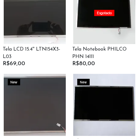
Esgotado
Tela LCD 15.4'' LTN154X3-
Tela Notebook PHILCO
L03
PHN 14111
R$69,00
R$80,00
New
New