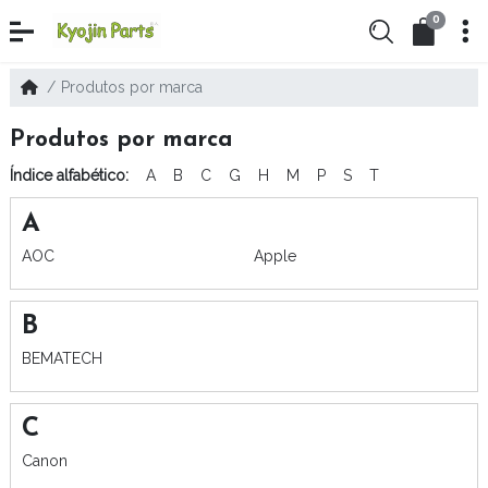
0
Produtos por marca
Produtos por marca
Índice alfabético:
A
B
C
G
H
M
P
S
T
A
AOC
Apple
B
BEMATECH
C
Canon