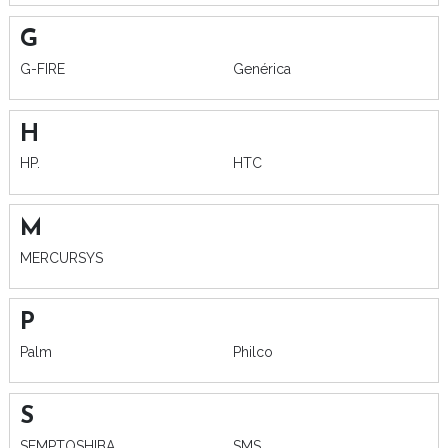
G
G-FIRE
Genérica
H
HP.
HTC
M
MERCURSYS
P
Palm
Philco
S
SEMPTOSHIBA
SMS