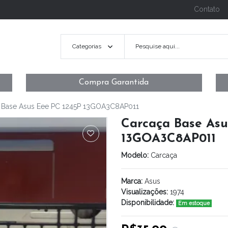
Contato
Categorias
Compra Garantida
 Base Asus Eee PC 1245P 13GOA3C8AP011
Carcaça Base Asu
13GOA3C8AP011
Modelo:
Carcaça
Marca:
Asus
Visualizações:
1974
Disponibilidade:
Em estoque