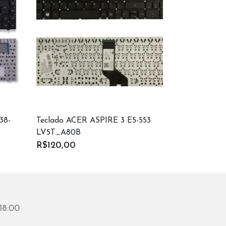
38-
Teclado ACER ASPIRE 3 E5-553
Processado
LV5T_A80B
R$50,00
R$120,00
18:00