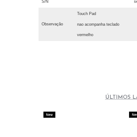
S/N
s
Touch Pad
Observação
nao acompanha teclado
vermelho
ÚLTIMOS 
New
Ne