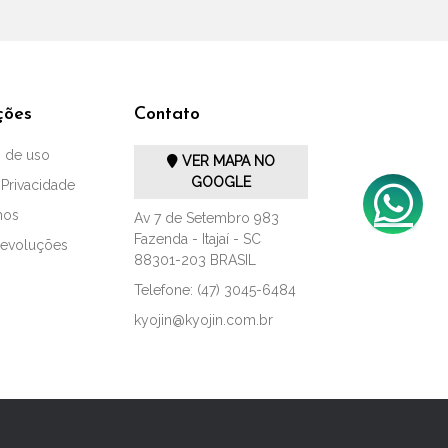
ções
Contato
 de uso
VER MAPA NO
GOOGLE
 Privacidade
mos
Av 7 de Setembro 983
Fazenda - Itajaí - SC
Devoluções
88301-203 BRASIL
Telefone: (47) 3045-6484
kyojin@kyojin.com.br