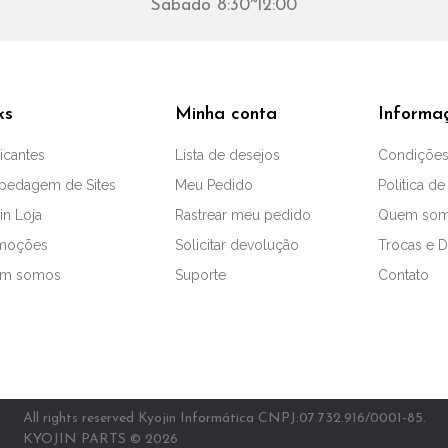
Sabado 8:30~12:00
ks
Minha conta
Informa
icantes
Lista de desejos
Condições
pedagem de Sites
Meu Pedido
Politica de
in Loja
Rastrear meu pedido
Quem so
moções
Solicitar devolução
Trocas e 
m somos
Suporte
Contato
All rights reserved Kyojin Informática CNPJ:07.732.916/0001-85.
KYOJIN PARTS © 2026