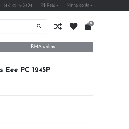
(47) 3045-6484
R$ Real
Minha conta
0
RMA online
s Eee PC 1245P