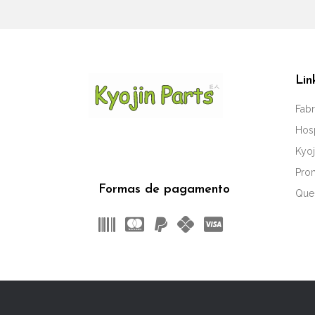
Lin
Fabr
Hos
Kyoj
Pro
Formas de pagamento
Que