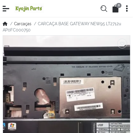
0
Carcaças
CARCAÇA BASE GATEWAY NEW95 LT2712u
AP0FC000750