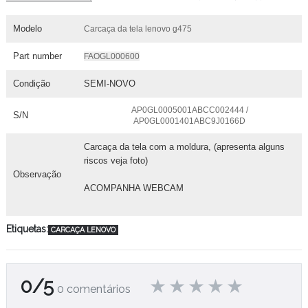
Modelo
Carcaça da tela lenovo g475
Part number
FAOGL000600
Condição
SEMI-NOVO
AP0GL0005001ABCC002444 /
S/N
AP0GL0001401ABC9J0166D
Carcaça da tela com a moldura, (apresenta alguns
riscos veja foto)
Observação
ACOMPANHA WEBCAM
Etiquetas:
CARCAÇA LENOVO
0/5
0 comentários