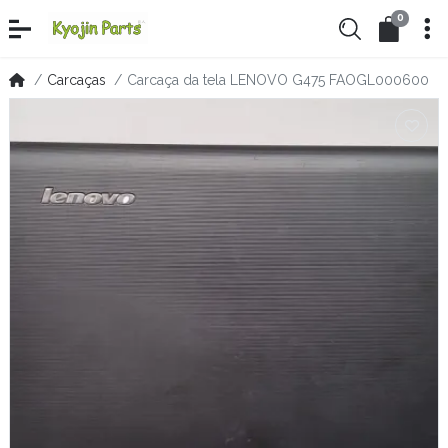
0
Carcaças
Carcaça da tela LENOVO G475 FAOGL000600