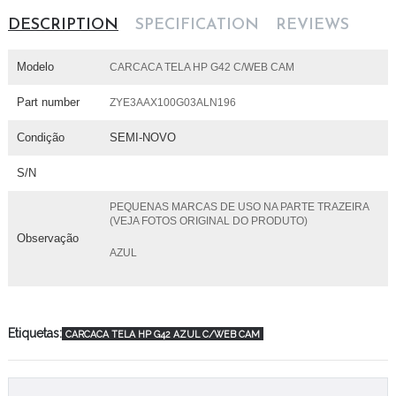
DESCRIPTION
SPECIFICATION
REVIEWS
Modelo
CARCACA TELA HP G42 C/WEB CAM
Part number
ZYE3AAX100G03ALN196
Condição
SEMI-NOVO
S/N
PEQUENAS MARCAS DE USO NA PARTE TRAZEIRA
(VEJA FOTOS ORIGINAL DO PRODUTO)
Observação
AZUL
Etiquetas:
CARCACA TELA HP G42 AZUL C/WEB CAM