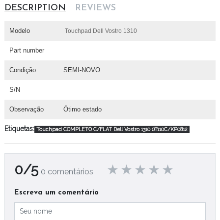
DESCRIPTION
REVIEWS
Modelo
Touchpad Dell Vostro 1310
Part number
Condição
SEMI-NOVO
S/N
Observação
Ótimo estado
Etiquetas:
Touchpad COMPLETO C/FLAT Dell Vostro 1310 0T110C/KP0812
0/5
0 comentários
Escreva um comentário