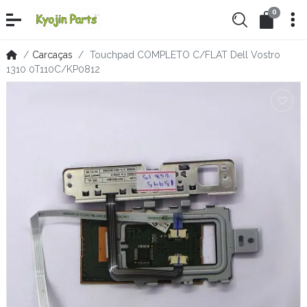
0
Carcaças
Touchpad COMPLETO C/FLAT Dell Vostro
1310 0T110C/KP0812