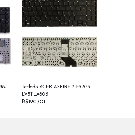
38-
Teclado ACER ASPIRE 3 E5-553
Processado
LV5T_A80B
R$50,00
R$120,00