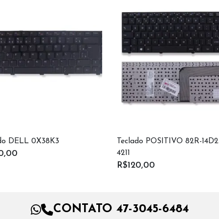
ado DELL 0X38K3
Teclado POSITIVO 82R-14D2
4211
0,00
R$120,00
CONTATO 47-3045-6484