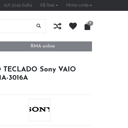
(47) 3045-6484
R$ Real
Minha conta
0
RMA online
O TECLADO Sony VAIO
1A-3016A