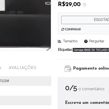
R$29,00
ESGOTA
COMPARAR
Tamanho
Perguntar
Etiquetas:
Carcaça BASE DO TECLADO S
A
AVALIAÇÕES
Pagamento onlin
 7121M
0/5
0 comentários
Escreva um comentár