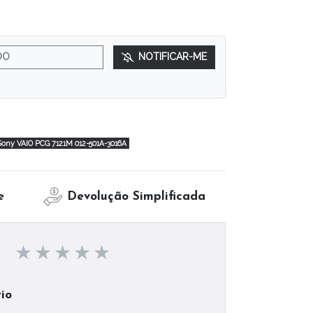
DO
NOTIFICAR-ME
ony VAIO PCG 7121M 012-501A-3016A
e
Devolução Simplificada
io