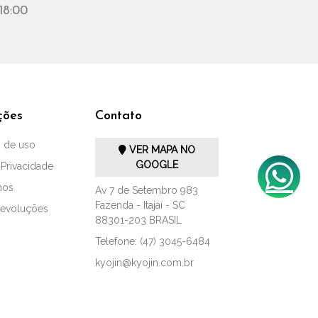
18:00
ções
Contato
 de uso
VER MAPA NO
GOOGLE
 Privacidade
mos
Av 7 de Setembro 983
Fazenda - Itajaí - SC
Devoluções
88301-203 BRASIL
Telefone: (47) 3045-6484
kyojin@kyojin.com.br