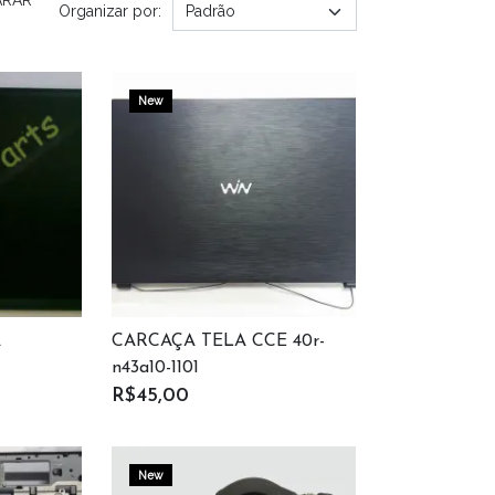
Organizar por:
New
A
CARCAÇA TELA CCE 40r-
n43a10-1101
R$45,00
New