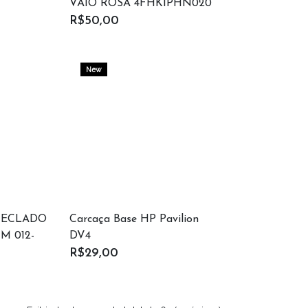
VAIO ROSA 4FHK1PHN020
R$50,00
New
 TECLADO
Carcaça Base HP Pavilion
1M 012-
DV4
R$29,00