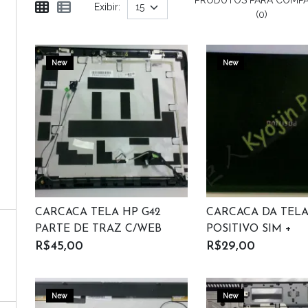
Exibir:
(0)
New
New
CARCACA TELA HP G42
CARCACA DA TEL
PARTE DE TRAZ C/WEB
POSITIVO SIM +
CAM
R$45,00
R$29,00
New
New