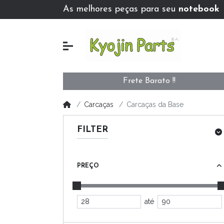
As melhores peças para seu
notebook
Frete Barato !!
Carcaças
Carcaças da Base
FILTER
PREÇO
até