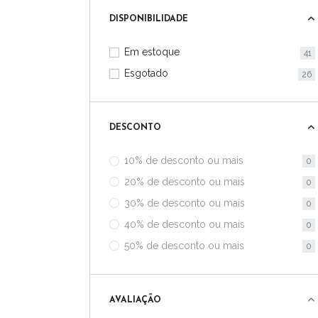
TOSHIBA
3
DISPONIBILIDADE
Gateway
1
Em estoque
41
Itautec
1
Esgotado
26
L.G
1
DESCONTO
10% de desconto ou mais
0
20% de desconto ou mais
0
30% de desconto ou mais
0
40% de desconto ou mais
0
50% de desconto ou mais
0
AVALIAÇÃO