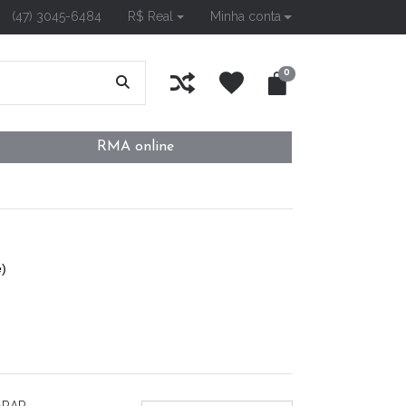
(47) 3045-6484
R$ Real
Minha conta
0
RMA online
e)
ARAR