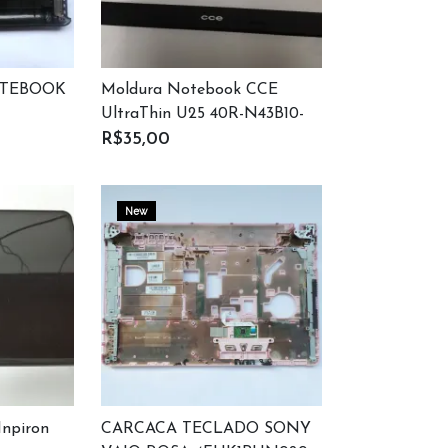
OTEBOOK
Moldura Notebook CCE
UltraThin U25 40R-N43B10-
1101-B
R$35,00
New
Inpiron
CARCACA TECLADO SONY