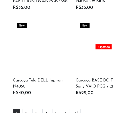
PAVILLION DV4-1225 495666-
N4030 OVP40K
001
R$35,00
R$35,00
New
New
Esgotado
Carcaça Tela DELL Inpiron
Carcaça BASE DO
N4050
Sony VAIO PCG 712
501A-3016A
R$40,00
R$29,00
1
2
3
4
5
>
>|