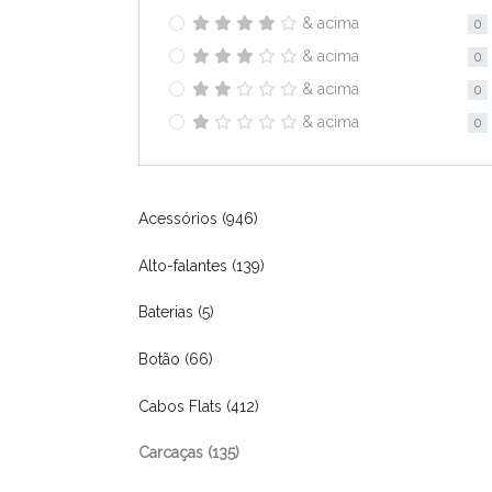
& acima
0
& acima
0
& acima
0
& acima
0
Acessórios (946)
Alto-falantes (139)
Baterias (5)
Botão (66)
Cabos Flats (412)
Carcaças (135)