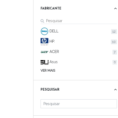
FABRICANTE
DELL
12
HP.
10
ACER
7
Asus
6
VER MAIS
Samsung
6
Sony
6
PESQUISAR
CCE
4
Philco
4
Positivo
4