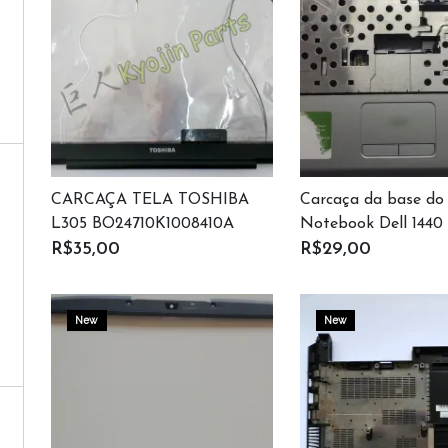
CARCAÇA TELA TOSHIBA
Carcaça da base do
L305 BO24710K1008410A
Notebook Dell 1440
60.4bx10.002
R$35,00
R$29,00
New
New