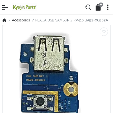
0
Acessórios
PLACA USB SAMSUNG RV410 BA92-06902A