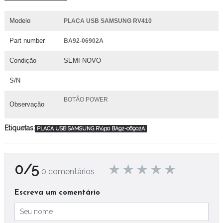
Modelo
PLACA USB SAMSUNG RV410
Part number
BA92-06902A
Condição
SEMI-NOVO
S/N
BOTÃO POWER
Observação
Etiquetas:
PLACA USB SAMSUNG RV410 BA92-06902A
0/5
0 comentários
Escreva um comentário